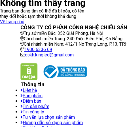
Không tìm thấy trang
Trang bạn đang tìm có thể đã bị xóa, có tên
thay đổi hoặc tạm thời không khả dụng
Về trang chủ
CÔNG TY CỔ PHẦN CÔNG NGHỆ CHIẾU SÁNG
Trụ sở miền Bắc:
352 Giải Phóng
,
Hà Nội
Chi nhánh miền Trung:
240 Điện Biên Phủ
,
Đà Nẵng
Chi nhánh miền Nam:
412/1 Nơ Trang Long, P.13
,
TP
1900 6336 69
cskh.kingled@gmail.com
Thông tin
Liên hệ
Sản phẩm
Điểm bán
Tin sản phẩm
Tin công ty
Tư vấn lựa chọn sản phẩm
Hướng dẫn sử dụng sản phẩm