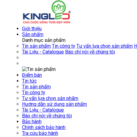
Giới thiệu
Sản phẩm
Danh mục sản phẩm
Tin sản phẩm
Tin công ty
Tư vấn lựa chọn sản phẩm
H
Tài Liệu - Catalogue
Báo chí nói về chúng tôi
Điểm bán
Tin tức
Tin sản phẩm
Tin công ty
Tư vấn lựa chọn sản phẩm
Hướng dẫn sử dụng sản phẩm
Tài Liệu - Catalogue
Báo chí nói về chúng tôi
Bảo hành
Chính sách bảo hành
Tra cứu bảo hành