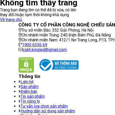
Không tìm thấy trang
Trang bạn đang tìm có thể đã bị xóa, có tên
thay đổi hoặc tạm thời không khả dụng
Về trang chủ
CÔNG TY CỔ PHẦN CÔNG NGHỆ CHIẾU SÁNG
Trụ sở miền Bắc:
352 Giải Phóng
,
Hà Nội
Chi nhánh miền Trung:
240 Điện Biên Phủ
,
Đà Nẵng
Chi nhánh miền Nam:
412/1 Nơ Trang Long, P.13
,
TP
1900 6336 69
cskh.kingled@gmail.com
Thông tin
Liên hệ
Sản phẩm
Điểm bán
Tin sản phẩm
Tin công ty
Tư vấn lựa chọn sản phẩm
Hướng dẫn sử dụng sản phẩm