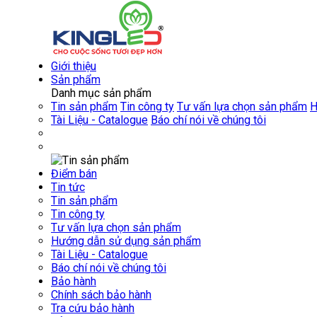
Giới thiệu
Sản phẩm
Danh mục sản phẩm
Tin sản phẩm
Tin công ty
Tư vấn lựa chọn sản phẩm
H
Tài Liệu - Catalogue
Báo chí nói về chúng tôi
Điểm bán
Tin tức
Tin sản phẩm
Tin công ty
Tư vấn lựa chọn sản phẩm
Hướng dẫn sử dụng sản phẩm
Tài Liệu - Catalogue
Báo chí nói về chúng tôi
Bảo hành
Chính sách bảo hành
Tra cứu bảo hành