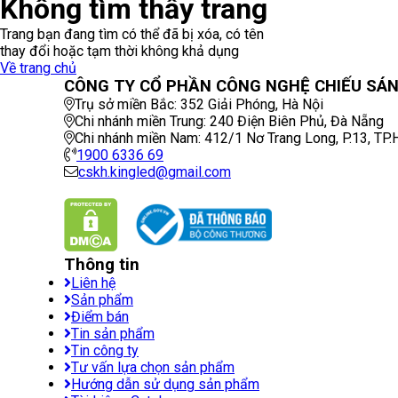
Không tìm thấy trang
Trang bạn đang tìm có thể đã bị xóa, có tên
thay đổi hoặc tạm thời không khả dụng
Về trang chủ
CÔNG TY CỔ PHẦN CÔNG NGHỆ CHIẾU SÁNG
Trụ sở miền Bắc:
352 Giải Phóng
,
Hà Nội
Chi nhánh miền Trung:
240 Điện Biên Phủ
,
Đà Nẵng
Chi nhánh miền Nam:
412/1 Nơ Trang Long, P.13
,
TP
1900 6336 69
cskh.kingled@gmail.com
Thông tin
Liên hệ
Sản phẩm
Điểm bán
Tin sản phẩm
Tin công ty
Tư vấn lựa chọn sản phẩm
Hướng dẫn sử dụng sản phẩm