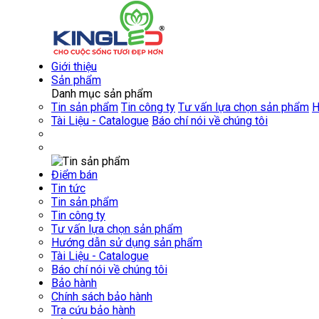
Giới thiệu
Sản phẩm
Danh mục sản phẩm
Tin sản phẩm
Tin công ty
Tư vấn lựa chọn sản phẩm
H
Tài Liệu - Catalogue
Báo chí nói về chúng tôi
Điểm bán
Tin tức
Tin sản phẩm
Tin công ty
Tư vấn lựa chọn sản phẩm
Hướng dẫn sử dụng sản phẩm
Tài Liệu - Catalogue
Báo chí nói về chúng tôi
Bảo hành
Chính sách bảo hành
Tra cứu bảo hành