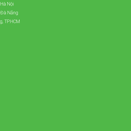
 Hà Nội
, Đà Nẵng
ng, TP.HCM