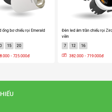
d ống bơ chiếu rọi Emerald
Đèn led âm trần chiếu rọi Zircon có
viền
0
15
20
7
12
16
8.000 - 725.000đ
382.000 - 719.000đ
HIẾU