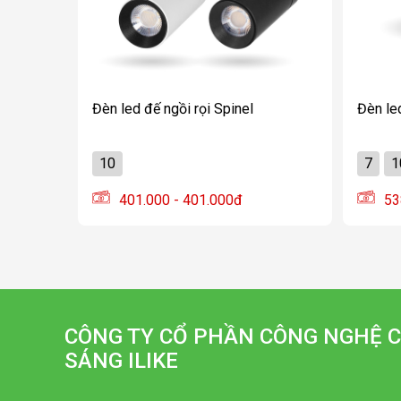
Đèn led đế ngồi rọi Spinel
Đèn le
10
7
1
401.000 - 401.000đ
53
CÔNG TY CỔ PHẦN CÔNG NGHỆ C
SÁNG ILIKE