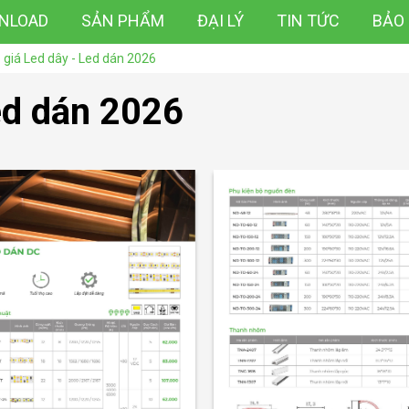
NLOAD
SẢN PHẨM
ĐẠI LÝ
TIN TỨC
BẢO
 giá Led dây - Led dán 2026
ed dán 2026