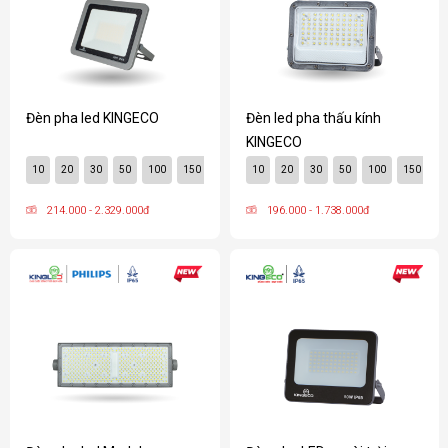
Đèn pha led KINGECO
Đèn led pha thấu kính
KINGECO
10
20
30
50
100
150
10
20
30
50
100
150
2
214.000 - 2.329.000đ
196.000 - 1.738.000đ