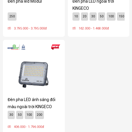
Đèn pha LED ngoài trời
Đèn pha led Modul
KINGECO
10
20
30
50
100
150
2
250
162.000 - 1.468.000đ
3.795.000 - 3.795.000đ
Đèn pha LED ánh sáng đổi
màu ngoài trời KINGECO
30
50
100
200
406.000 - 1.796.000đ