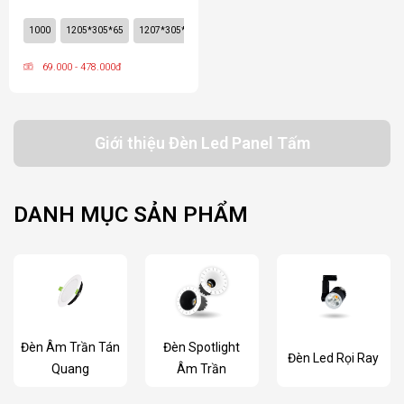
1000
1205*305*65
1207*305*50
50*20
605*605*50
605*605*65
69.000 - 478.000đ
Giới thiệu Đèn Led Panel Tấm
DANH MỤC SẢN PHẨM
Đèn Âm Trần Tán
Đèn Spotlight
Đèn Led Rọi Ray
Quang
Âm Trần