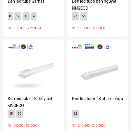
Đèn led tube Garnet
Đèn led tube bán nguyệt
KINGECO
8
12
16
4
27
55
136.000 - 262.000đ
180.000 - 297.000đ
Đèn led tube T8 thủy tinh
Đèn led tube T8 nhôm nhựa
KINGECO
15
30
22
65.000 - 92.000đ
240.000 - 240.000đ