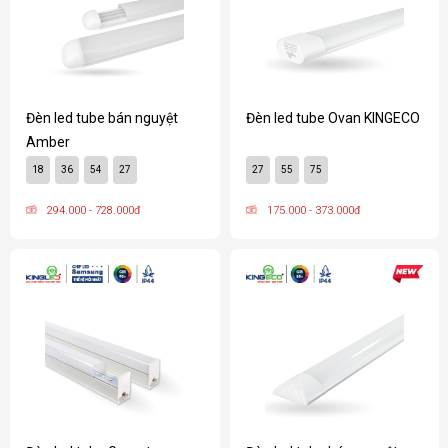
Đèn led tube bán nguyệt
Đèn led tube Ovan KINGECO
Amber
18
36
54
27
27
55
75
294.000 - 728.000đ
175.000 - 373.000đ