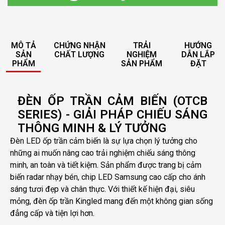
MÔ TẢ
CHỨNG NHẬN
TRẢI
HƯỚNG
SẢN
CHẤT LƯỢNG
NGHIỆM
DẪN LẮP
PHẨM
SẢN PHẨM
ĐẶT
ĐÈN ỐP TRẦN CẢM BIẾN (OTCB
SERIES) - GIẢI PHÁP CHIẾU SÁNG
THÔNG MINH & LÝ TƯỞNG
Đèn LED ốp trần cảm biến là sự lựa chọn lý tưởng cho
những ai muốn nâng cao trải nghiệm chiếu sáng thông
minh, an toàn và tiết kiệm. Sản phẩm được trang bị cảm
biến radar nhạy bén, chip LED Samsung cao cấp cho ánh
sáng tươi đẹp và chân thực. Với thiết kế hiện đại, siêu
mỏng, đèn ốp trần Kingled mang đến một không gian sống
đẳng cấp và tiện lợi hơn.