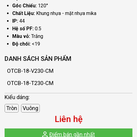
Góc Chiếu:
120°
Chất Liệu:
Khung nhựa - mặt nhựa mika
IP:
44
Hệ số PF:
0.5
Màu vỏ:
Trắng
Độ chói:
<19
DANH SÁCH SẢN PHẨM
OTCB-18-V230-CM
OTCB-18-T230-CM
Kiểu dáng:
Tròn
Vuông
Liên hệ
Điểm bán gần nhất