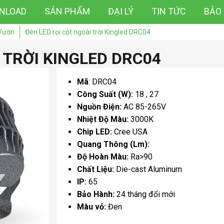
NLOAD
SẢN PHẨM
ĐẠI LÝ
TIN TỨC
BẢO
Vườn
Đèn LED rọi cột ngoài trời Kingled DRC04
 TRỜI KINGLED DRC04
Mã
:
DRC04
Công Suất (W):
18
27
Nguồn Điện:
AC 85-265V
Nhiệt Độ Màu:
3000K
Chip LED:
Cree USA
Quang Thông (Lm):
Độ Hoàn Màu:
Ra>90
Chất Liệu:
Die-cast Aluminum
IP:
65
Bảo Hành:
24 tháng đổi mới
Màu vỏ:
Đen