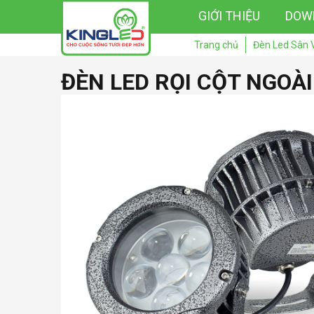
GIỚI THIỆU
DOW
Trang chủ
Đèn Led Sân 
ĐÈN LED RỌI CỘT NGOÀI