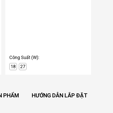
Công Suất (W):
18
27
N PHẨM
HƯỚNG DẪN LẮP ĐẶT