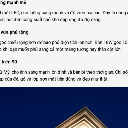
áng mạnh mẽ
 mắt LED, cho luồng sáng mạnh và độ vươn xa cao. Đây là dòng đư
 lớn, nơi đèn công suất nhỏ khó đáp ứng đủ độ sáng.
g vừa phủ rộng
óc chiếu rộng hơn để bao phủ diện tích lớn hơn. Bản 18W góc 10
p khi bạn muốn phủ sáng cả một mảng tường hay thân cột lớn.
 trên 90
Mỹ, cho ánh sáng mạnh, ổn định và bền bỉ theo thời gian. Chỉ số
đẹp của đá, gỗ và lớp sơn mặt tiền đúng và đẹp như thật.