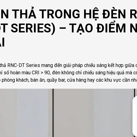
ĐÈN THẢ TRONG HỆ ĐÈN 
T SERIES) – TẠO ĐIỂM
I
thả RNC-DT Series mang đến giải pháp chiếu sáng kết hợp giữa c
ỉ số hoàn màu CRI > 90, đèn không chỉ chiếu sáng hiệu quả mà còn t
o phòng khách, bàn ăn, quầy bar, cửa hàng hay các khu vực cần n