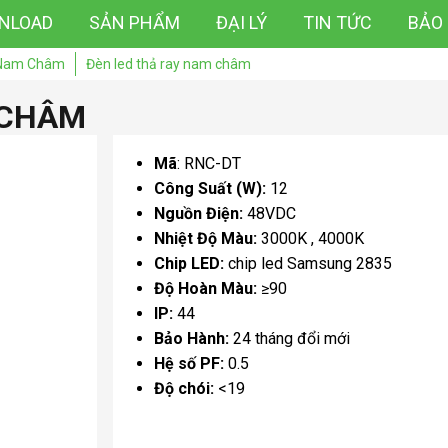
NLOAD
SẢN PHẨM
ĐẠI LÝ
TIN TỨC
BẢO
 Nam Châm
Đèn led thả ray nam châm
 CHÂM
Mã
:
RNC-DT
Công Suất (W):
12
Nguồn Điện:
48VDC
Nhiệt Độ Màu:
3000K
4000K
Chip LED:
chip led Samsung 2835
Độ Hoàn Màu:
≥90
IP:
44
Bảo Hành:
24 tháng đổi mới
Hệ số PF:
0.5
Độ chói:
<19