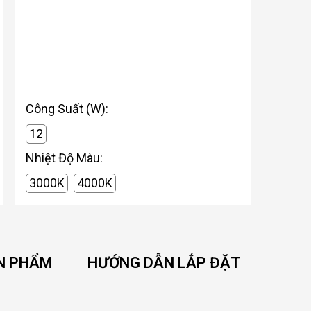
Công Suất (W):
12
Nhiệt Độ Màu:
3000K
4000K
N PHẨM
HƯỚNG DẪN LẮP ĐẶT