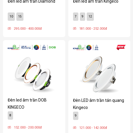
Đèn led âm trần Diamond
Đèn led âm trần Kingeco
10
15
7
9
12
295.000 - 400.000đ
181.000 - 252.000đ
Đèn led âm trần DOB
Đèn LED âm trần tán quang
KINGECO
Kingeco
8
9
152.000 - 200.000đ
121.000 - 142.000đ