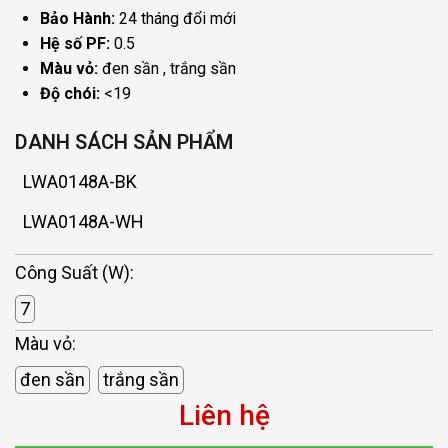
Bảo Hành:
24 tháng đổi mới
Hệ số PF:
0.5
Màu vỏ:
đen sần
trắng sần
Độ chói:
<19
DANH SÁCH SẢN PHẨM
LWA0148A-BK
LWA0148A-WH
Công Suất (W):
7
Màu vỏ:
đen sần
trắng sần
Liên hệ