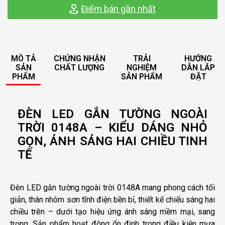
Điểm bán gần nhất
MÔ TẢ
CHỨNG NHẬN
TRẢI
HƯỚNG
SẢN
CHẤT LƯỢNG
NGHIỆM
DẪN LẮP
PHẨM
SẢN PHẨM
ĐẶT
ĐÈN LED GẮN TƯỜNG NGOÀI
TRỜI 0148A – KIỂU DÁNG NHỎ
GỌN, ÁNH SÁNG HAI CHIỀU TINH
TẾ
Đèn LED gắn tường ngoài trời 0148A mang phong cách tối
giản, thân nhôm sơn tĩnh điện bền bỉ, thiết kế chiếu sáng hai
chiều trên – dưới tạo hiệu ứng ánh sáng mềm mại, sang
trọng. Sản phẩm hoạt động ổn định trong điều kiện mưa