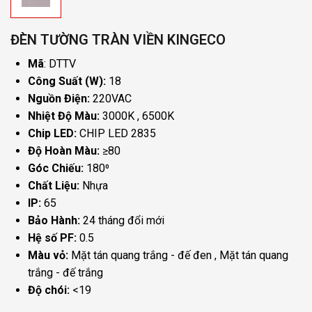
ĐÈN TƯỜNG TRÀN VIỀN KINGECO
Mã
:
DTTV
Công Suất (W):
18
Nguồn Điện:
220VAC
Nhiệt Độ Màu:
3000K
6500K
Chip LED:
CHIP LED 2835
Độ Hoàn Màu:
≥80
Góc Chiếu:
180⁰
Chất Liệu:
Nhựa
IP:
65
Bảo Hành:
24 tháng đổi mới
Hệ số PF:
0.5
Màu vỏ:
Mặt tán quang trắng - đế đen
Mặt tán quang
trắng - đế trắng
Độ chói:
<19