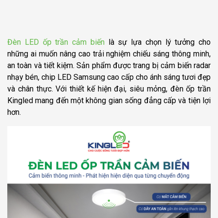
Lợi ích khi sử dụng đèn LED ốp trần cảm biến Kingled
Tiết kiệm năng lượng tối đa
An toàn và bền bỉ
Đèn LED ốp trần cảm biến
là sự lựa chọn lý tưởng cho
Dễ dàng lắp đặt và điều chỉnh
những ai muốn nâng cao trải nghiệm chiếu sáng thông minh,
Bảo hành đổi mới 2 năm
an toàn và tiết kiệm. Sản phẩm được trang bị cảm biến radar
Ứng dụng đa dạng cho mọi không gian
nhạy bén, chip LED Samsung cao cấp cho ánh sáng tươi đẹp
Mọi thông tin chi tiết xin vui lòng liên hệ:
và chân thực. Với thiết kế hiện đại, siêu mỏng, đèn ốp trần
Kingled mang đến một không gian sống đẳng cấp và tiện lợi
hơn.