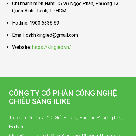
Chi nhánh miền Nam: 15 Vũ Ngọc Phan, Phường 13,
Quận Bình Thạnh, TP.HCM
Hotline: 1900 6336 69
Email: cskh.kingled@gmail.com
Website:
https://kingled.vn/
CÔNG TY CỔ PHẦN CÔNG NGHỆ
CHIẾU SÁNG ILIKE
Trụ sở miền Bắc: 210 Giải Phóng, Phường Phương Liệt,
Hà Nội
CN miền Trung: 240 Điện Biên Phủ, Phường Thanh Khê,