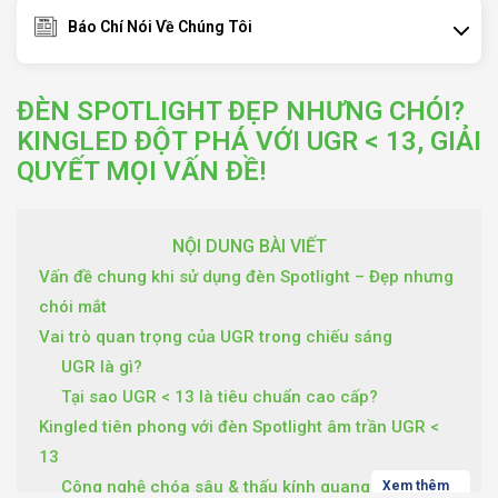
Báo Chí Nói Về Chúng Tôi
ĐÈN SPOTLIGHT ĐẸP NHƯNG CHÓI?
KINGLED ĐỘT PHÁ VỚI UGR < 13, GIẢI
QUYẾT MỌI VẤN ĐỀ!
NỘI DUNG BÀI VIẾT
Vấn đề chung khi sử dụng đèn Spotlight – Đẹp nhưng
chói mắt
Vai trò quan trọng của UGR trong chiếu sáng
UGR là gì?
Tại sao UGR < 13 là tiêu chuẩn cao cấp?
Kingled tiên phong với đèn Spotlight âm trần UGR <
13
Công nghệ chóa sâu & thấu kính quang học đặc
Xem thêm