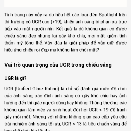
Tình trạng này xảy ra do hầu hết các loại đèn Spotlight trên
thị trường có UGR cao (>19), khiến ánh sáng bị phản xạ trực
tiếp vào mắt người nhìn. Kết quả là dù không gian có được
chiếu sáng đẹp nhưng lại gây khó chịu, mỏi mắt, giảm tính
thẩm mỹ tổng thể. Vậy đâu là giải pháp để vẫn giữ được
hiệu ứng chiếu rọi đẹp mà không làm chói mắt?
Vai trò quan trọng của UGR trong chiếu sáng
UGR là gì?
UGR (Unified Glare Rating) là chỉ số đánh giá mức độ chói
của ánh sáng, xác định ánh sáng có gây khó chịu hay ảnh
hưởng đến thị giác người dùng hay không. Thông thường, các
không gian làm việc và sinh hoạt đòi hỏi UGR < 19 để tránh
gây mỏi mắt. Nhưng với những không gian cao cấp yêu cầu
trải nghiệm ánh sáng tối ưu, UGR < 13 là tiêu chuẩn vàng để
hạn chế chói lóa tối đa.