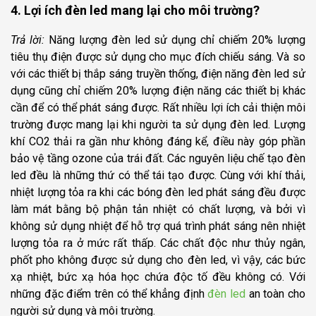
4. Lợi ích đèn led mang lại cho môi trường?
Trả lời:
Năng lượng đèn led sử dụng chỉ chiếm 20% lượng
tiêu thụ điện được sử dụng cho mục đích chiếu sáng. Và so
với các thiết bị thắp sáng truyền thống, điện năng đèn led sử
dụng cũng chỉ chiếm 20% lượng điện năng các thiết bị khác
cần để có thể phát sáng được. Rất nhiều lợi ích cải thiện môi
trường được mang lại khi người ta sử dụng đèn led. Lượng
khí CO2 thải ra gần như không đáng kể, điều này góp phần
bảo vệ tầng ozone của trái đất. Các nguyên liệu chế tạo đèn
led đều là những thứ có thể tái tạo được. Cùng với khí thải,
nhiệt lượng tỏa ra khi các bóng đèn led phát sáng đều được
làm mát bằng bộ phận tản nhiệt có chất lượng, và bởi vì
không sử dụng nhiệt để hỗ trợ quá trình phát sáng nên nhiệt
lượng tỏa ra ở mức rất thấp. Các chất độc như thủy ngân,
phốt pho không được sử dụng cho đèn led, vì vậy, các bức
xạ nhiệt, bức xạ hóa học chứa độc tố đều không có. Với
những đặc điểm trên có thể khẳng định
đèn led
an toàn cho
người sử dụng và môi trường.