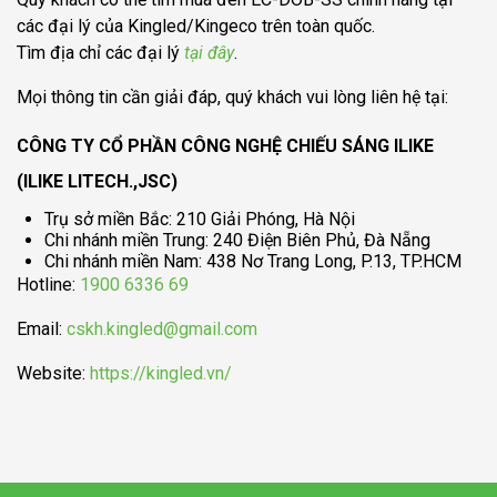
các đại lý của Kingled/Kingeco trên toàn quốc.
Tìm địa chỉ các đại lý
tại đây
.
Mọi thông tin cần giải đáp, quý khách vui lòng liên hệ tại:
CÔNG TY CỔ PHẦN CÔNG NGHỆ CHIẾU SÁNG ILIKE
(ILIKE LITECH.,JSC)
Trụ sở miền Bắc: 210 Giải Phóng, Hà Nội
Chi nhánh miền Trung: 240 Điện Biên Phủ, Đà Nẵng
Chi nhánh miền Nam: 438 Nơ Trang Long, P.13, TP.HCM
Hotline:
1900 6336 69
Email:
cskh.kingled@gmail.com
Website:
https://kingled.vn/