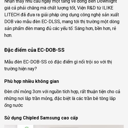
Nhận thấy nhu cầu ngày một tăng về dòng đèn Downlight
1. Linh kiện nguồn nằm trong đèn có bị đốm đen
giá cả phải chăng mà chất lượng tốt, Viện R&D từ ILIKE
khi thắp sáng không?
LITECH đã đưa ra giải pháp ứng dụng công nghệ sản xuất
2. Dùng công nghệ DOB mà đế bằng kim loại có sợ
DOB vào mẫu đèn EC-DLSS, mang tới thị trường một dòng
bị rò điện ra vỏ không?
sản phẩm đèn mang đủ các yếu tố: Sáng hơn, bền hơn, rẻ
hơn.
3. Đèn kiểu dáng vẫn vậy mà giá thấp hơn có phải
do giảm chất lượng không?
Đặc điểm của EC-DOB-SS
Mua đèn EC-DOB-SS chính hãng ở đâu?
CÔNG TY CỔ PHẦN CÔNG NGHỆ CHIẾU SÁNG ILIKE
Mẫu đèn EC-DOB-SS có đặc điểm gì nổi trội so với thị
(ILIKE LITECH.,JSC)
trường hiện nay?
Phù hợp nhiều không gian
Đèn chỉ mỏng 3cm với nguồn tích hợp, rất thuận tiện cho cả
những nơi lắp trần mỏng, đặc biệt là các trần bê tông lắp
ống nước
Sử dụng Chipled Samsung cao cấp