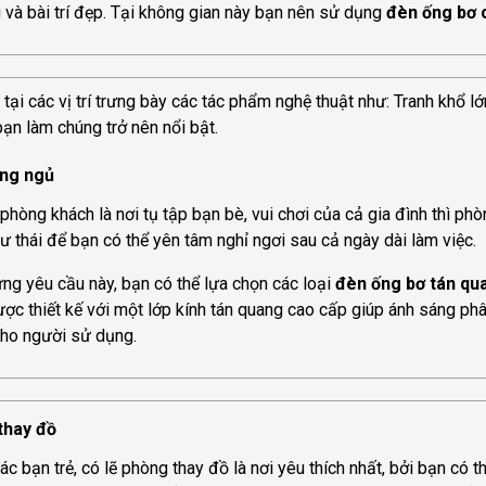
 và bài trí đẹp. Tại không gian này bạn nên sử dụng
đèn ống bơ c
, tại các vị trí trưng bày các tác phẩm nghệ thuật như: Tranh khổ 
bạn làm chúng trở nên nổi bật.
òng ngủ
phòng khách là nơi tụ tập bạn bè, vui chơi của cả gia đình thì phò
hư thái để bạn có thể yên tâm nghỉ ngơi sau cả ngày dài làm việc.
ng yêu cầu này, bạn có thể lựa chọn các loại
đèn ống bơ tán qu
ợc thiết kế với một lớp kính tán quang cao cấp giúp ánh sáng ph
cho người sử dụng.
 thay đồ
các bạn trẻ, có lẽ phòng thay đồ là nơi yêu thích nhất, bởi bạn c