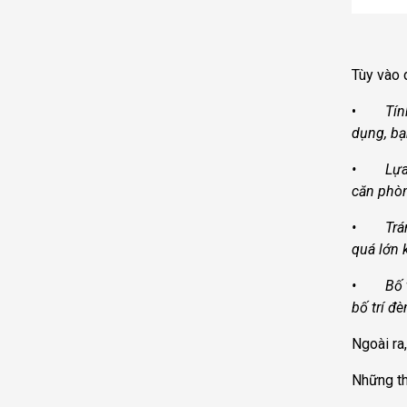
Tùy vào 
•
Tín
dụng, bạ
• Lựa ch
căn phòn
• Tránh 
quá lớn 
• Bố trí
bố trí đ
Ngoài ra,
Những th