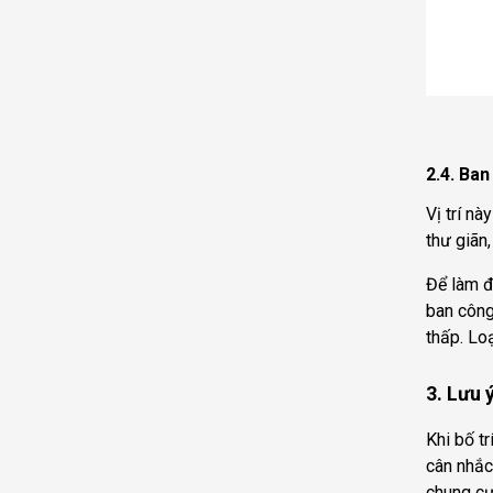
2.4. Ba
Vị trí n
thư giãn
Để làm đ
ban công
thấp. Lo
3. Lưu 
Khi bố t
cân nhắc
chung cư