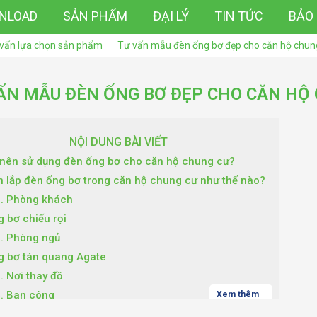
NLOAD
SẢN PHẨM
ĐẠI LÝ
TIN TỨC
BẢO
vấn lựa chọn sản phẩm
Tư vấn mẫu đèn ống bơ đẹp cho căn hộ chun
ẤN MẪU ĐÈN ỐNG BƠ ĐẸP CHO CĂN HỘ
NỘI DUNG BÀI VIẾT
 nên sử dụng đèn ống bơ cho căn hộ chung cư?
n lắp đèn ống bơ trong căn hộ chung cư như thế nào?
1. Phòng khách
g bơ chiếu rọi
2. Phòng ngủ
g bơ tán quang Agate
. Nơi thay đồ
4. Ban công
Xem thêm
u ý về cách bố trí đèn ống bơ chung cư hợp lý