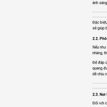
ánh sáng
Đặc biệt
sẽ giúp 
2.2. Ph
Nếu như 
nhàng, t
Để đáp ứ
quang đư
dễ chịu 
2.3. Nơi
Đối với 