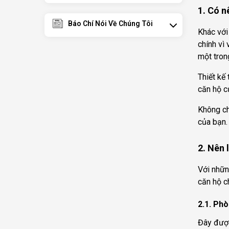
1. Có n
Báo Chí Nói Về Chúng Tôi
Khác với
chính vì
một tron
Thiết kế 
căn hộ c
Không ch
của bạn.
2. Nên 
Với nhữ
căn hộ c
2.1. Ph
Đây được