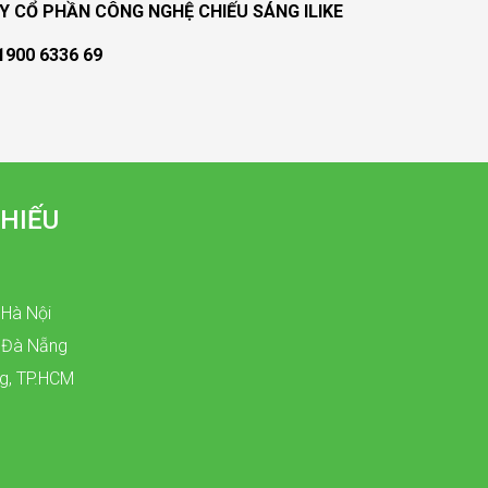
Y CỔ PHẦN CÔNG NGHỆ CHIẾU SÁNG ILIKE
1900 6336 69
HIẾU
 Hà Nội
, Đà Nẵng
ng, TP.HCM