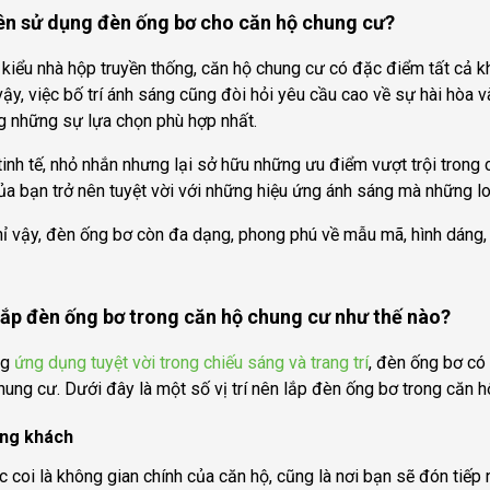
ên sử dụng đèn ống bơ cho căn hộ chung cư?
 kiểu nhà hộp truyền thống, căn hộ chung cư có đặc điểm tất cả 
 vậy, việc bố trí ánh sáng cũng đòi hỏi yêu cầu cao về sự hài hòa
g những sự lựa chọn phù hợp nhất.
tinh tế, nhỏ nhắn nhưng lại sở hữu những ưu điểm vượt trội trong c
ủa bạn trở nên tuyệt vời với những hiệu ứng ánh sáng mà những l
ỉ vậy, đèn ống bơ còn đa dạng, phong phú về mẫu mã, hình dáng
lắp đèn ống bơ trong căn hộ chung cư như thế nào?
ng
ứng dụng tuyệt vời trong chiếu sáng và trang trí
, đèn ống bơ có
hung cư. Dưới đây là một số vị trí nên lắp đèn ống bơ trong căn h
òng khách
 coi là không gian chính của căn hộ, cũng là nơi bạn sẽ đón tiếp