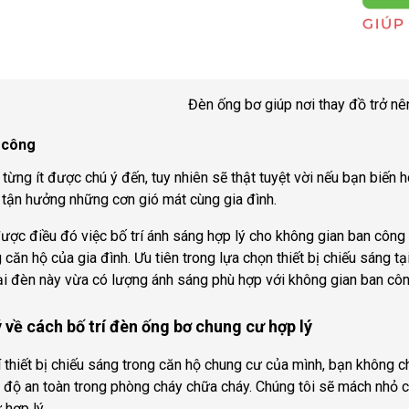
Đèn ống bơ giúp nơi thay đồ trở nên
n công
ày từng ít được chú ý đến, tuy nhiên sẽ thật tuyệt vời nếu bạn biế
, tận hưởng những cơn gió mát cùng gia đình.
ược điều đó việc bố trí ánh sáng hợp lý cho không gian ban công 
 căn hộ của gia đình. Ưu tiên trong lựa chọn thiết bị chiếu sáng 
ại đèn này vừa có lượng ánh sáng phù hợp với không gian ban công
ý về cách bố trí đèn ống bơ chung cư hợp lý
rí thiết bị chiếu sáng trong căn hộ chung cư của mình, bạn không
 độ an toàn trong phòng cháy chữa cháy. Chúng tôi sẽ mách nhỏ c
 hợp lý.